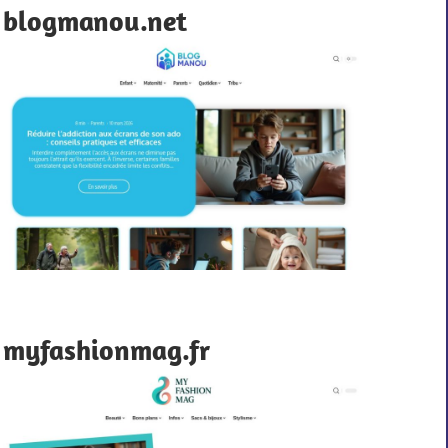
blogmanou.net
myfashionmag.fr