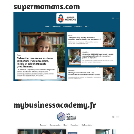
supermamans.com
mybusinessacademy.fr