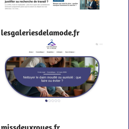
lesgaleriesdelamode.fr
missdeuxroues.fr