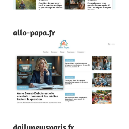
allo-papa.fr
dailynewsparis.fr